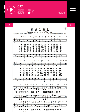
017
​臺北基督徒聚會處
頌讚主聖名
00:00
00:00
＜
＞