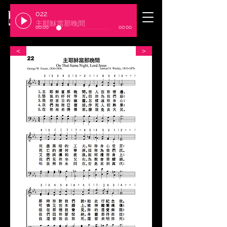
022
​臺北基督徒聚會處
主耶穌當那晚間
00:00
00:00
＜
＞