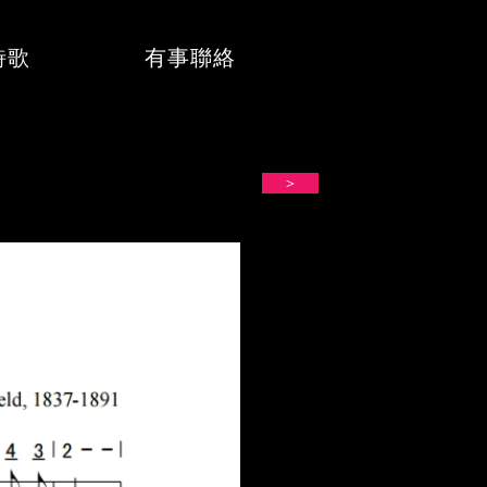
詩歌
有事聯絡
＞