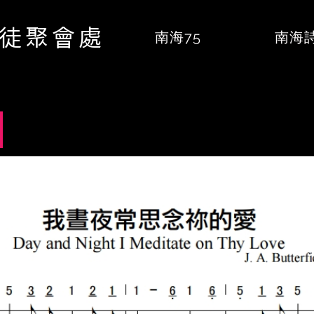
督徒聚會處
南海75
南海