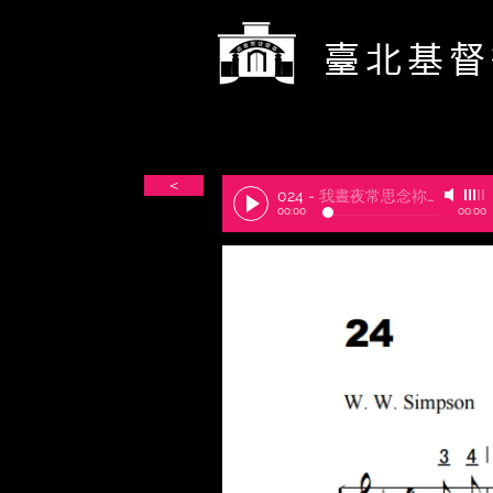
​臺北基
＜
024
-
我晝夜常思念祢的愛
00:00
00:00