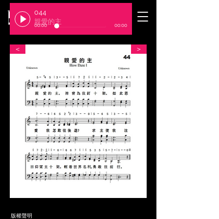
044
​臺北基督徒聚會處
親愛的主
00:00
00:00
＜
＞
​版權聲明