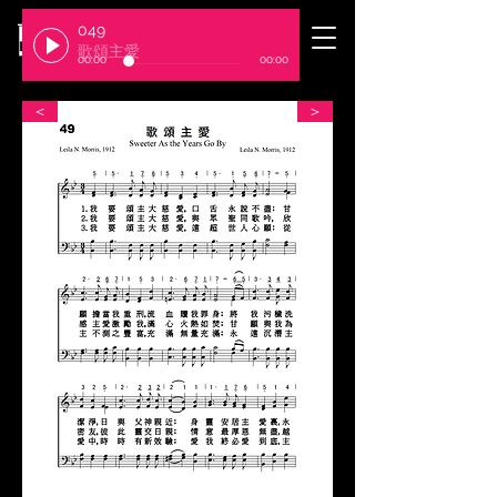
049
​臺北基督徒聚會處
歌頌主愛
00:00
00:00
＜
＞