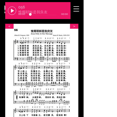
056
​臺北基督徒聚會處
惟獨耶穌是我良友
00:00
00:00
＜
＞