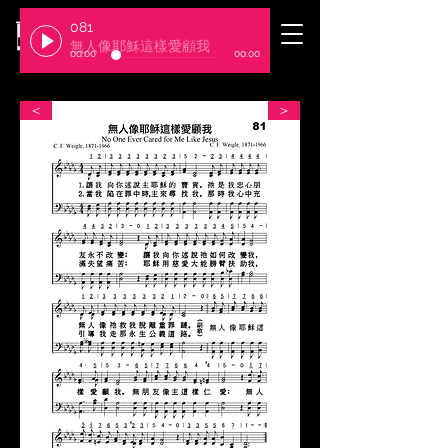
081
​臺北基督徒聚會處
無人像耶穌這樣愛顧我
00:00
00:00
＜
＞