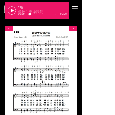
115
​臺北基督徒聚會處
求救主來操我舵
00:00
00:00
＜
＞