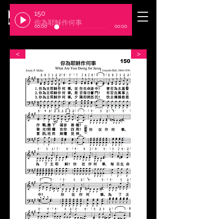
150
​臺北基督徒聚會處
你為耶穌作何事
00:00
00:00
＜
＞