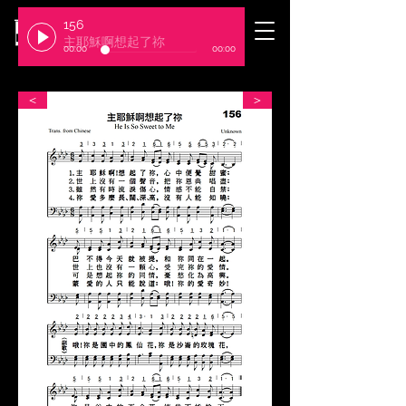
156
​臺北基督徒聚會處
主耶穌啊想起了祢
00:00
00:00
＜
＞