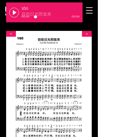
160
​臺北基督徒聚會處
容些日光照進來
00:00
00:00
＜
＞