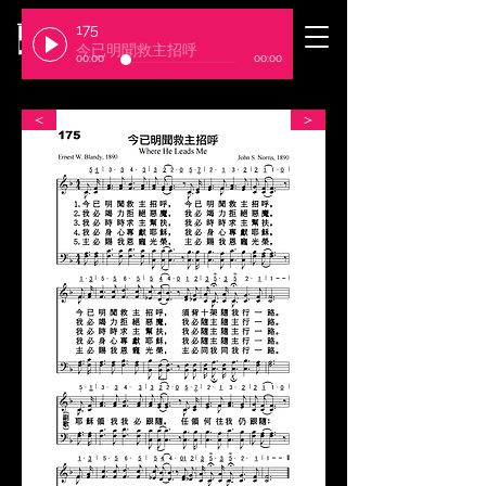
175
​臺北基督徒聚會處
今已明聞救主招呼
00:00
00:00
＜
＞