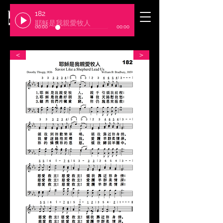
182
​臺北基督徒聚會處
耶穌是我親愛牧人
00:00
00:00
＜
＞