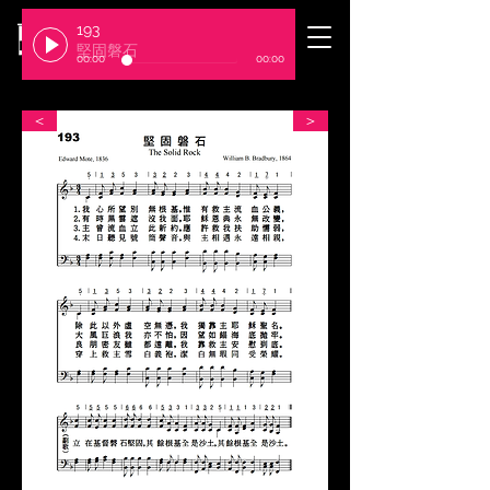
193
​臺北基督徒聚會處
堅固磐石
00:00
00:00
＜
＞