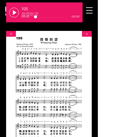
195
​臺北基督徒聚會處
微聲盼望
00:00
00:00
＜
＞