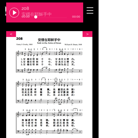
208
​臺北基督徒聚會處
安穩在耶穌手中
00:00
00:00
＜
＞