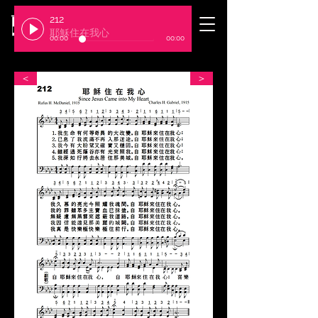
212
​臺北基督徒聚會處
耶穌住在我心
00:00
00:00
＜
＞