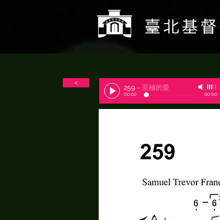
​臺北基
＜
259
-
至極的愛
00:00
00:00