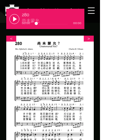
​臺北基督徒聚會處
280
尚未蒙允
00:00
00:00
＜
＞