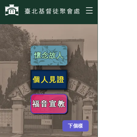
​臺北基督徒聚會處
懷念故人
個人見證
福音宣教
下個樣