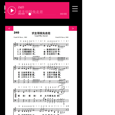
240
​臺北基督徒聚會處
求主領我免走差
00:00
00:00
＜
＞