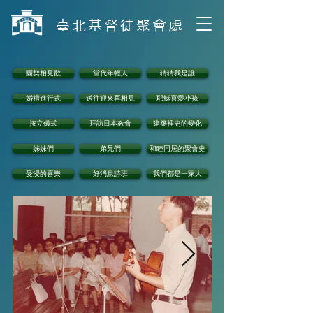
​臺北基督徒聚會處
團契相見歡
當代年輕人
猜猜我是誰
婚禮進行式
送往迎來再相見
耶穌喜愛小孩
按立儀式
拜訪日本教會
建築裡史的變化
姊妹們
弟兄們
和睦同居的聚會史
受浸的喜樂
好消息詩班
我們都是一家人