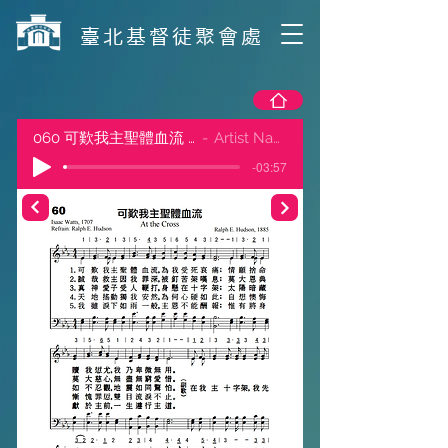
​臺北基督徒聚會處
060 可歎我主聖體血流 (全)
Artist Name
-03:57