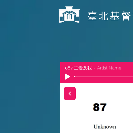
​臺北基
087 主愛及我
Artist Name