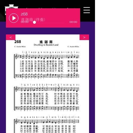
​臺北基督徒聚會處
268
進迦南 (伴奏)
00:00
00:00
＜
＞