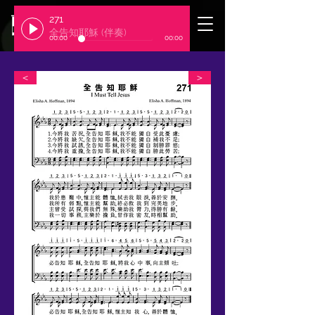
271
​臺北基督徒聚會處
全告知耶穌 (伴奏)
00:00
00:00
＜
＞