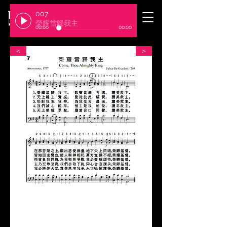
007
​臺北基督徒聚會處
榮耀當歸我主
00:00
00:00
＜
＞