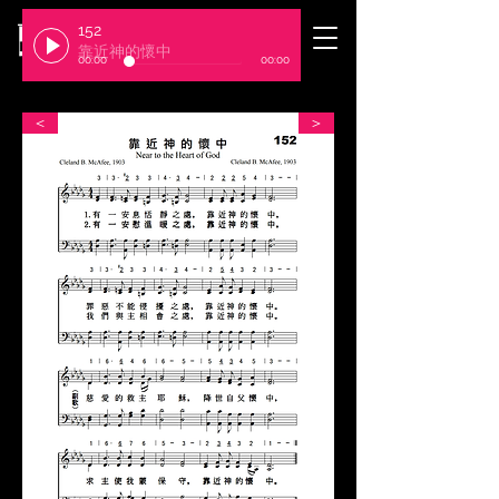
152
​臺北基督徒聚會處
靠近神的懷中
00:00
00:00
＜
＞