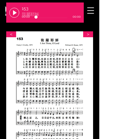
153
​臺北基督徒聚會處
我屬耶穌
00:00
00:00
＜
＞