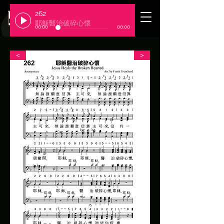
262
​臺北基督徒聚會處
耶穌醫治破碎心懷
00:00
00:00
＜
＞