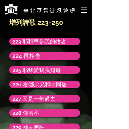
​臺北基督徒聚會處
增列詩歌 223-250
223 耶和華是我的牧者
224 再相會
225 耶穌愛我我知道
226 看哪弟兄和睦同居
227 又是一年過去
228 你若不
229 神未應許