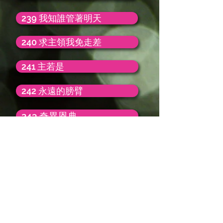
239 我知誰管著明天
240 求主領我免走差
241 主若是
242 永遠的膀臂
243 奇異恩典
244 一天天一時一刻一瞬間
245 重擔皆脫下在各各他
246 逐日高升
247 當你求