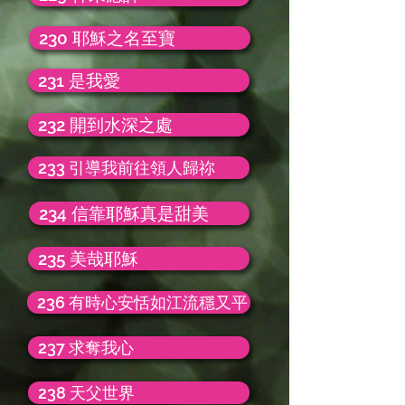
230 耶穌之名至寶
231 是我愛
232 開到水深之處
233 引導我前往領人歸祢
234 信靠耶穌真是甜美
235 美哉耶穌
236 有時心安恬如江流穩又平
237 求奪我心
238 天父世界